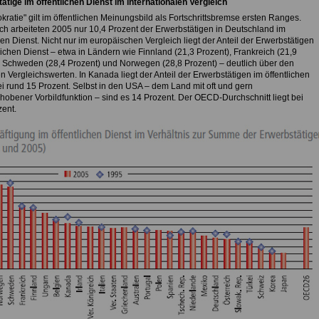
ätige im öffentlichen Dienst im internationalen Vergleich
kratie" gilt im öffentlichen Meinungsbild als Fortschrittsbremse ersten Ranges.
ich arbeiteten 2005 nur 10,4 Prozent der Erwerbstätigen in Deutschland im
hen Dienst. Nicht nur im europäischen Vergleich liegt der Anteil der Erwerbstätigen
lichen Dienst – etwa in Ländern wie Finnland (21,3 Prozent), Frankreich (21,9
, Schweden (28,4 Prozent) und Norwegen (28,8 Prozent) – deutlich über den
 Vergleichswerten. In Kanada liegt der Anteil der Erwerbstätigen im öffentlichen
ei rund 15 Prozent. Selbst in den USA – dem Land mit oft und gern
hobener Vorbildfunktion – sind es 14 Prozent. Der OECD-Durchschnitt liegt bei
zent.