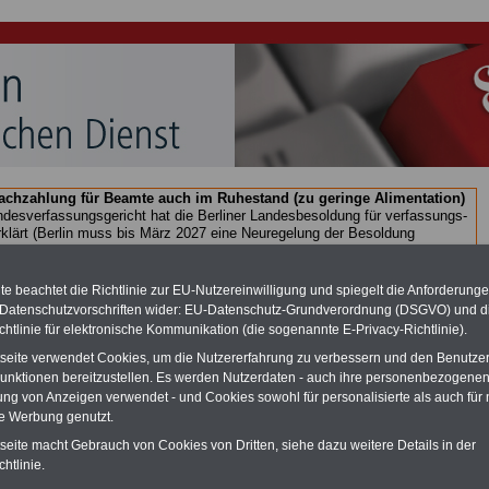
chzahlung für Beamte auch im Ruhestand (zu geringe Alimentation)
desverfassungsgericht hat die Berliner Landesbesoldung für verfassungs-
rklärt (Berlin muss bis
März 2027 eine Neuregelung der Besoldung
eßen). Auch beim Bund (Beamte & Ruhestandsbeamte) gibt es teilweise
chzahlungen (Medienberichten zufolge liegt diese für
alle (!) Beamte
en
mind. 3.000 und 13.000 Euro
, Der INFO-SERVICE gibt hierzu eine
e beachtet die Richtlinie zur EU-Nutzereinwilligung und spiegelt die Anforderung
re heraus, die unmittelbar nach dem Beschluss des Gesetzentwurfs der
 Datenschutzvorschriften wider: EU-Datenschutz-Grundverordnung (DSGVO) und d
gierung vorgelegt wird (im II. Quartal.2026) >>>
zur (Vor)Bestellung
chtlinie für elektronische Kommunikation (die sogenannte E-Privacy-Richtlinie).
schüre
.
tseite verwendet Cookies, um die Nutzererfahrung zu verbessern und den Benutze
unktionen bereitzustellen. Es werden Nutzerdaten - auch ihre personenbezogenen
ung von Anzeigen verwendet - und Cookies sowohl für personalisierte als auch für 
isierung des öffentlichen Dienstes: Modernisierung von
te Werbung genutzt.
und Verwaltung
tseite macht Gebrauch von Cookies von Dritten, siehe dazu weitere Details in der
htlinie.