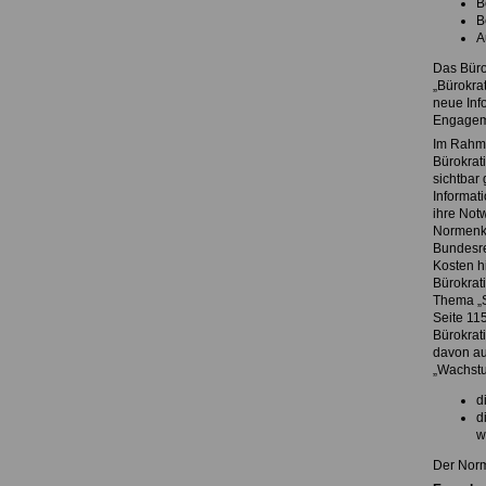
B
B
A
Das Büro
„Bürokra
neue Inf
Engageme
Im Rahme
Bürokrati
sichtbar
Informat
ihre Not
Normenkon
Bundesre
Kosten h
Bürokrat
Thema „St
Seite 11
Bürokrati
davon au
„Wachstu
d
d
w
Der Norm