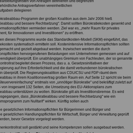
earbeitungsfristen von Anträgen definieren und begrenzen
ehördliche Antragsverfahren vereinheitlichen
ufgaben delegieren
kratieabbau-Programm der großen Koalition aus dem Jahr 2006 hieß
tieabbau und bessere Rechtsetzung". Damit sollten Bürokratiekosten gesenkt und
ormationspflichten vermieden werden. Ziel war es, „mehr Raum für privates
nt, für Innovationen und Investitionen" zu eröffnen.
n dieses Programms wurde das Standardkosten-Modell (SKM) eingeführt, das
ekosten systematisch ermitteln soll. Kostenintensive Informationspflichten sollten
 gemacht und gezielt abgebaut werden. Inzwischen werden die durch
ionspflichten hervorgerufenen Belastungen von Unternehmen gemessen und auf
wendigkeit überprüft. Ein unabhängiges Gremium von Fachleuten, der so genannte
trollrat begleitet diesen Prozess, das u. a. Gesetzesinitiativen der
gierung auf ihre Erforderlichkeit und die damit verbundenen bürokratischen
in überprüft. Die Regierungskoalition aus CDU/CSU und FDP räumt dem
ieabbau in ihrem Koalitionsvertrag großen Raum ein. Auf Seite 12 spricht sie beim
euervereinfachung" erstmals von „unnötiger Bürokratie" und bekräftigt zuletzt auf
5 von insgesamt 132 Seiten, die Umsetzung des EU-Aktionsplans zum
eabbau unterstützen zu wollen. Bürokratie gilt als Investitionsbremse. Es wird
sgegangen, dass „Bürokratieabbau und bessere Rechtsetzung" wie ein
msprogramm zum Nulltarif" wirken. Künftig sollen auch
ie gesetzlichen Informationspflichten für Bürgerinnen und Bürger und
ie gesetzlichen Handlungspflichten für Wirtschaft, Bürger und Verwaltung geprüft
erden, bevor Gesetze vorgelegt werden.
enkontrollrat soll gestärkt und seine Kompetenzen sollen ausgebaut werden.