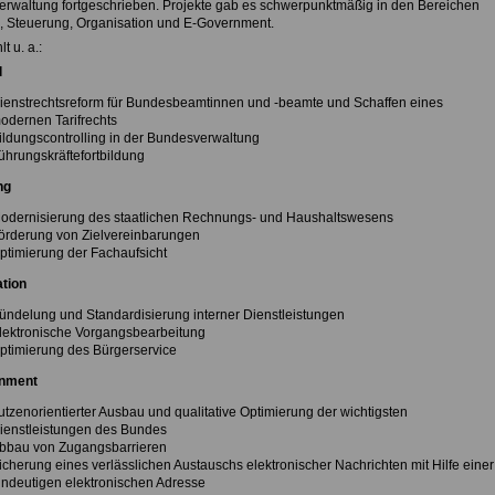
rwaltung fortgeschrieben. Projekte gab es schwerpunktmäßig in den Bereichen
, Steuerung, Organisation und E-Government.
t u. a.:
l
ienstrechtsreform für Bundesbeamtinnen und -beamte und Schaffen eines
odernen Tarifrechts
ildungscontrolling in der Bundesverwaltung
ührungskräftefortbildung
ng
odernisierung des staatlichen Rechnungs- und Haushaltswesens
örderung von Zielvereinbarungen
ptimierung der Fachaufsicht
tion
ündelung und Standardisierung interner Dienstleistungen
lektronische Vorgangsbearbeitung
ptimierung des Bürgerservice
nment
utzenorientierter Ausbau und qualitative Optimierung der wichtigsten
ienstleistungen des Bundes
bbau von Zugangsbarrieren
icherung eines verlässlichen Austauschs elektronischer Nachrichten mit Hilfe einer
indeutigen elektronischen Adresse