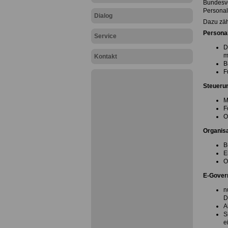
Bundesve
Personal
Dialog
Dazu zähl
Persona
Service
D
m
Kontakt
B
F
Steueru
M
F
O
Organisa
B
E
O
E-Gover
n
D
A
S
e