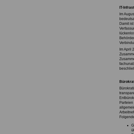
IT-Infra
Im August
bedeutsa
Damit ist
Verfassun
lückenlo
Behörden
Verbindu
Im April
Zusammen
Zusammen
fachunab
beschlie
Bürokra
Bürokrat
transpar
Entbürok
Parteien
allgemei
Arbeitne
Folgende
G
ü