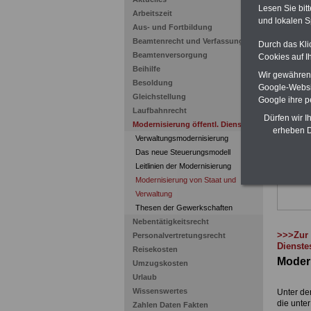
Lesen Sie bit
Arbeitszeit
und lokalen S
PDF-SE
Aus- und Fortbildung
Zum Kom
Beamtenrecht und Verfassung
Durch das Kli
Euro
bei
Beamtenversorgung
Cookies auf I
Monaten
Beihilfe
wichtig
Wir gewähren D
Besoldung
Öffentl
Google-Websi
Beamten
Gleichstellung
Google ihre 
Laufend
Laufbahnrecht
SERVI
Dürfen wir I
Modernisierung öffentl. Dienst
Bücher 
erheben D
Verwaltungsmodernisierung
herunte
ausdru
Das neue Steuerungsmodell
Leitlinien der Modernisierung
Modernisierung von Staat und
Verwaltung
Thesen der Gewerkschaften
Nebentätigkeitsrecht
>>>Zur 
Personalvertretungsrecht
Dienste
Reisekosten
Modern
Umzugskosten
Urlaub
Wissenswertes
Unter dem
die unte
Zahlen Daten Fakten