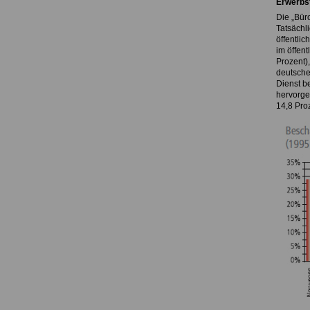
Erwerbst
Die „Büro
Tatsächl
öffentlic
im öffent
Prozent)
deutschen
Dienst b
hervorge
14,8 Pro