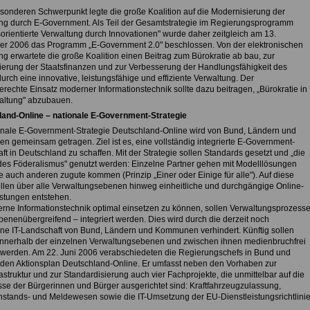
sonderen Schwerpunkt legte die große Koalition auf die Modernisierung der
ng durch E-Government. Als Teil der Gesamtstrategie im Regierungsprogramm
sorientierte Verwaltung durch Innovationen" wurde daher zeitgleich am 13.
r 2006 das Programm „E-Government 2.0" beschlossen. Von der elektronischen
ng erwartete die große Koalition einen Beitrag zum Bürokratie ab bau, zur
ierung der Staatsfinanzen und zur Verbesserung der Handlungsfähigkeit des
urch eine innovative, leistungsfähige und effiziente Verwaltung. Der
rechte Einsatz moderner Informationstechnik sollte dazu beitragen, „Bürokratie in
altung" abzubauen.
and-Online – nationale E-Government-Strategie
onale E-Government-Strategie Deutschland-Online wird von Bund, Ländern und
 gemeinsam getragen. Ziel ist es, eine vollständig integrierte E-Government-
t in Deutschland zu schaffen. Mit der Strategie sollen Standards gesetzt und „die
des Föderalismus" genutzt werden: Einzelne Partner gehen mit Modelllösungen
e auch anderen zugute kommen (Prinzip „Einer oder Einige für alle"). Auf diese
llen über alle Verwaltungsebenen hinweg einheitliche und durchgängige Online-
istungen entstehen.
ne Informationstechnik optimal einsetzen zu können, sollen Verwaltungsprozess
benenübergreifend – integriert werden. Dies wird durch die derzeit noch
ne IT-Landschaft von Bund, Ländern und Kommunen verhindert. Künftig sollen
innerhalb der einzelnen Verwaltungsebenen und zwischen ihnen medienbruchfrei
t werden. Am 22. Juni 2006 verabschiedeten die Regierungschefs in Bund und
den Aktionsplan Deutschland-Online. Er umfasst neben den Vorhaben zur
astruktur und zur Standardisierung auch vier Fachprojekte, die unmittelbar auf die
sse der Bürgerinnen und Bürger ausgerichtet sind: Kraftfahrzeugzulassung,
stands- und Meldewesen sowie die IT-Umsetzung der EU-Dienstleistungsrichtlinie