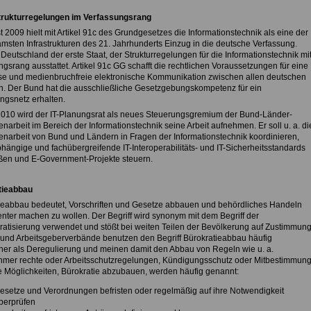
strukturregelungen im Verfassungsrang
 2009 hielt mit Artikel 91c des Grundgesetzes die Informationstechnik als eine der
msten Infrastrukturen des 21. Jahrhunderts Einzug in die deutsche Verfassung.
 Deutschland der erste Staat, der Strukturregelungen für die Informationstechnik mi
gsrang ausstattet. Artikel 91c GG schafft die rechtlichen Voraussetzungen für eine
se und medienbruchfreie elektronische Kommunikation zwischen allen deutschen
. Der Bund hat die ausschließliche Gesetzgebungskompetenz für ein
ngsnetz erhalten.
 2010 wird der IT-Planungsrat als neues Steuerungsgremium der Bund-Länder-
arbeit im Bereich der Informationstechnik seine Arbeit aufnehmen. Er soll u. a. di
arbeit von Bund und Ländern in Fragen der Informationstechnik koordinieren,
hängige und fachübergreifende IT-Interoperabilitäts- und IT-Sicherheitsstandards
ßen und E-Government-Projekte steuern.
tieabbau
ieabbau bedeutet, Vorschriften und Gesetze abbauen und behördliches Handeln
enter machen zu wollen. Der Begriff wird synonym mit dem Begriff der
ratisierung verwendet und stößt bei weiten Teilen der Bevölkerung auf Zustimmung
 und Arbeitsgeberverbände benutzen den Begriff Bürokratieabbau häufig
ner als Deregulierung und meinen damit den Abbau von Regeln wie u. a.
hmer rechte oder Arbeitsschutzregelungen, Kündigungsschutz oder Mitbestimmung
 Möglichkeiten, Bürokratie abzubauen, werden häufig genannt:
esetze und Verordnungen befristen oder regelmäßig auf ihre Notwendigkeit
berprüfen