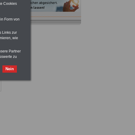
ite Cookies
 in Form von
s Links zur
mieren, wie
nsere Partner
sswerte zu
Nein