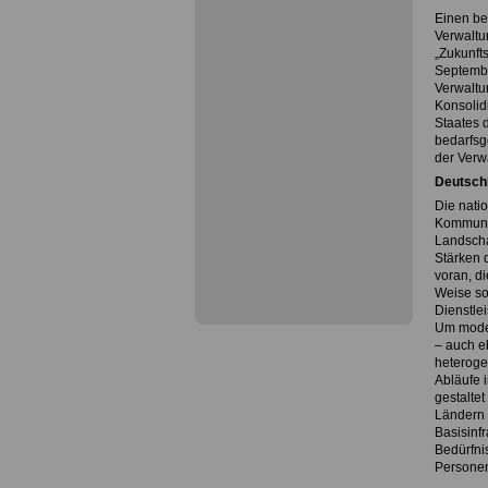
Einen be
Verwaltu
„Zukunft
Septembe
Verwaltu
Konsolid
Staates d
bedarfsge
der Verw
Deutschl
Die nati
Kommunen
Landschaf
Stärken 
voran, di
Weise so
Dienstle
Um moder
– auch e
heteroge
Abläufe 
gestalte
Ländern 
Basisinfr
Bedürfni
Personen