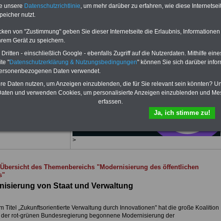
te unsere
Datenschutzrichtlinie
, um mehr darüber zu erfahren, wie diese Internetse
peicher nutzt.
RVICE
nur 15 Euro
plettpreis von nur
15,00
cken von "Zustimmung" geben Sie dieser Internetseite die Erlaubnis, Informationen
 einer Laufzeit von 12
hrem Gerät zu speichern.
 bleiben Sie zu den
sten Fragen des
ritten - einschließlich Google - ebenfalls Zugriff auf die Nutzerdaten. Mithilfe eine
ichen Dienstes oder des
te "
Datenschutzerklärung & Nutzungsbedingungen
" können Sie sich darüber infor
bereiches auf dem
personenbezogenen Daten verwendet.
en: Im Portal
PDF-
CE
finden Sie zehn
hre Daten nutzen, um Anzeigen einzublenden, die für Sie relevant sein könnten? U
bzw. eBooks zum
aten und verwenden Cookies, um personalisierte Anzeigen einzublenden und Me
rladen, lesen und
erfassen.
cken
>>>mehr Infos
Ja, ich stimme zu!
>
Übersicht des Themenbereichs "Modernisierung des öffentlichen
s"
isierung von Staat und Verwaltung
 Titel „Zukunftsorientierte Verwaltung durch Innovationen" hat die große Koalition
r der rot-grünen Bundesregierung begonnene Modernisierung der