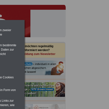
en zweier
ie
rn bestimmte
Sie möchten regelmäßig
 Daten zur
informiert werden?
Anmeldung zum Newsletter
nicht
ite Cookies
 in Form von
s Links zur
mieren, wie