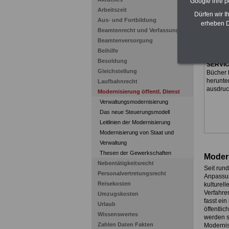
Google ihre 
Zum Kom
Arbeitszeit
Dürfen wir I
Euro
bei
Aus- und Fortbildung
erheben D
Monaten
Beamtenrecht und Verfassung
wichtig
Öffentl
Beamtenversorgung
Beamten
Beihilfe
Laufend
Besoldung
SERVI
Gleichstellung
Bücher 
herunte
Laufbahnrecht
ausdru
Modernisierung öffentl. Dienst
Verwaltungsmodernisierung
Das neue Steuerungsmodell
Leitlinien der Modernisierung
Modernisierung von Staat und
Verwaltung
Thesen der Gewerkschaften
Modern
Nebentätigkeitsrecht
Seit rund
Personalvertretungsrecht
Anpassun
Reisekosten
kulturel
Verfahre
Umzugskosten
fasst ei
Urlaub
öffentlic
Wissenswertes
werden so
Zahlen Daten Fakten
Modernis