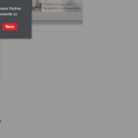
nsere Partner
sswerte zu
Nein
n
d