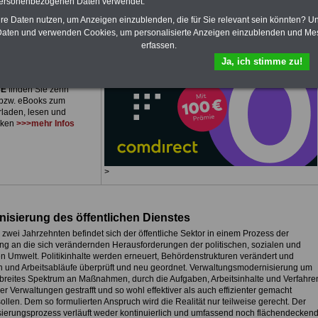
personenbezogenen Daten verwendet.
plettpreis von nur
15,00
hre Daten nutzen, um Anzeigen einzublenden, die für Sie relevant sein könnten? U
 einer Laufzeit von 12
aten und verwenden Cookies, um personalisierte Anzeigen einzublenden und Me
 bleiben Sie zu den
sten Fragen des
erfassen.
ichen Dienstes oder des
Ja, ich stimme zu!
bereiches auf dem
en: Im Portal
PDF-
CE
finden Sie zehn
bzw. eBooks zum
rladen, lesen und
cken
>>>mehr Infos
>
isierung des öffentlichen Dienstes
 zwei Jahrzehnten befindet sich der öffentliche Sektor in einem Prozess der
g an die sich verändernden Herausforderungen der politischen, sozialen und
len Umwelt. Politikinhalte werden erneuert, Behördenstrukturen verändert und
n und Arbeitsabläufe überprüft und neu geordnet. Verwaltungsmodernisierung um
n breites Spektrum an Maßnahmen, durch die Aufgaben, Arbeitsinhalte und Verfahre
her Verwaltungen gestrafft und so wohl effektiver als auch effizienter gemacht
llen. Dem so formulierten Anspruch wird die Realität nur teilweise gerecht. Der
ierungsprozess verläuft weder kontinuierlich und umfassend noch flächendecken