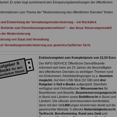
kturiert. Er unter liegt zunehmend den Einsparungsbemühungen der öffentlichen
Informationen zum Thema der "Modernisierung des öffentlichen Dienstes" finden
und Entwicklung der Verwaltungsmodernisierung – ein Rückblick
r Behörde zum Dienstleistungsunternehmen" – das Neue Steuerungsmodell
en der Modernisierung
ierung von Staat und Verwaltung
ur Verwaltungsmodernisierung aus gewerkschaftlicher Sicht
Exklusivangebot zum Komplettpreis von 22,50 Euro
Der INFO-SERVICE Öffentliche Dienst/Beamte
informiert seit mehr als 25 Jahren die Beschäftigten
des öffentlichen Dienstes zu wichtigen Themen rund
um Einkommen, Arbeitsbedingungen (u.a.
beamten-
magazin
). Auf dem USB-Stick (32 GB) sind
drei
Ratgeber
&
fünf e-Books
aufgespielt. Ebenfalls
verfügbar sind OnlineBücher
Wissenswertes
für
Beamtinnen und Beamte,
Beamtenversorgungsrecht
in Bund und Ländern sowie
Beihilferecht
in Bund und
Ländern. Die eBooks sind besonders komfortabel,
denn mit den Ver
LINK
ungen kommt man direkt auf die
gewünschte Website: 5 eBooks
Nebentätigkeitsrecht
,
Tarifrecht
,
Berufseinstieg
,
Rund ums Geld
und