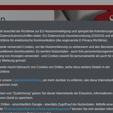
e beachtet die Richtlinie zur EU-Nutzereinwilligung und spiegelt die Anforderung
 Datenschutzvorschriften wider: EU-Datenschutz-Grundverordnung (DSGVO) und d
chtlinie für elektronische Kommunikation (die sogenannte E-Privacy-Richtlinie).
chzahlung für Beamte auch im Ruhestand (zu geringe Alimentation)
tseite verwendet Cookies, um die Nutzererfahrung zu verbessern und den Benutze
desverfassungsgericht hat die Berliner Landesbesoldung für verfassungs-
unktionen bereitzustellen. Es werden Nutzerdaten - auch ihre personenbezogenen
rklärt (Berlin muss bis
März 2027 eine Neuregelung der Besoldung
ung von Anzeigen verwendet - und Cookies sowohl für personalisierte als auch für 
eßen). Auch beim Bund (Beamte & Ruhestandsbeamte) gibt es teilweise
te Werbung genutzt.
chzahlungen (Medienberichten zufolge liegt diese für
alle (!) Beamte
en
mind. 3.000 und 13.000 Euro
, Der INFO-SERVICE gibt hierzu eine
tseite macht Gebrauch von Cookies von Dritten, siehe dazu weitere Details in der
re heraus, die unmittelbar nach dem Beschluss des Gesetzentwurfs der
htlinie.
gierung vorgelegt wird (im II. Quartal.2026) >>>
zur (Vor)Bestellung
schüre
.
te unsere
Datenschutzrichtlinie
, um mehr darüber zu erfahren, wie diese Internetse
peicher nutzt.
cken von "Zustimmung" geben Sie dieser Internetseite die Erlaubnis, Informationen
isierung des öffentlichen Dienstes - Überblick
hrem Gerät zu speichern.
ritten - einschließlich Google - ebenfalls Zugriff auf die Nutzerdaten. Mithilfe eine
te "
Datenschutzerklärung & Nutzungsbedingungen
" können Sie sich darüber infor
RVICE
nur 15 Euro