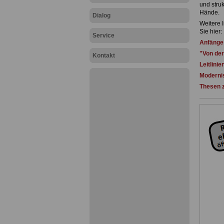
und stru
Hände.
Dialog
Weitere 
Sie hier:
Service
Anfänge 
"Von de
Kontakt
Leitlini
Modernis
Thesen z