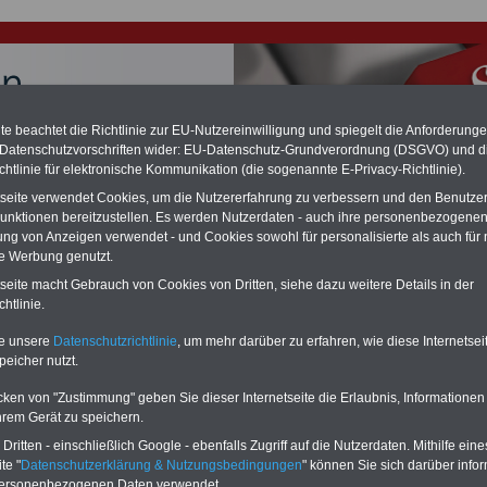
e beachtet die Richtlinie zur EU-Nutzereinwilligung und spiegelt die Anforderung
 Datenschutzvorschriften wider: EU-Datenschutz-Grundverordnung (DSGVO) und d
chtlinie für elektronische Kommunikation (die sogenannte E-Privacy-Richtlinie).
chzahlung für Beamte auch im Ruhestand (zu geringe Alimentation)
tseite verwendet Cookies, um die Nutzererfahrung zu verbessern und den Benutze
desverfassungsgericht hat die Berliner Landesbesoldung für verfassungs-
unktionen bereitzustellen. Es werden Nutzerdaten - auch ihre personenbezogenen
rklärt (Berlin muss bis
März 2027 eine Neuregelung der Besoldung
ung von Anzeigen verwendet - und Cookies sowohl für personalisierte als auch für 
eßen). Auch beim Bund (Beamte & Ruhestandsbeamte) gibt es teilweise
te Werbung genutzt.
chzahlungen (Medienberichten zufolge liegt diese für
alle (!) Beamte
en
mind. 3.000 und 13.000 Euro
, Der INFO-SERVICE gibt hierzu eine
tseite macht Gebrauch von Cookies von Dritten, siehe dazu weitere Details in der
re heraus, die unmittelbar nach dem Beschluss des Gesetzentwurfs der
htlinie.
gierung vorgelegt wird (im II. Quartal.2026) >>>
zur (Vor)Bestellung
schüre
.
te unsere
Datenschutzrichtlinie
, um mehr darüber zu erfahren, wie diese Internetse
peicher nutzt.
cken von "Zustimmung" geben Sie dieser Internetseite die Erlaubnis, Informationen
e 2017/07-08: Rückenwind für engagierte
hrem Gerät zu speichern.
ssenvertretungen
ritten - einschließlich Google - ebenfalls Zugriff auf die Nutzerdaten. Mithilfe eine
te "
Datenschutzerklärung & Nutzungsbedingungen
" können Sie sich darüber infor
personenbezogenen Daten verwendet.