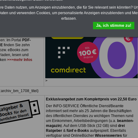
RVICE
nur 15 Euro
hre Daten nutzen, um Anzeigen einzublenden, die für Sie relevant sein könnten? U
plettpreis von nur
15,00
aten und verwenden Cookies, um personalisierte Anzeigen einzublenden und Me
 einer Laufzeit von 12
erfassen.
 bleiben Sie zu den
Ja, ich stimme zu!
sten Fragen des
ichen Dienstes oder des
bereiches auf dem
en: Im Portal
PDF-
CE
finden Sie zehn
bzw. eBooks zum
rladen, lesen und
cken
>>>mehr Infos
>
z:archiv_bm_1708_titel}
Exklusivangebot zum Komplettpreis von 22,50 Euro
Der INFO-SERVICE Öffentliche Dienst/Beamte
informiert seit mehr als 25 Jahren die Beschäftigten
des öffentlichen Dienstes zu wichtigen Themen rund
um Einkommen, Arbeitsbedingungen (u.a.
beamten-
magazin
). Auf dem USB-Stick (32 GB) sind
drei
Ratgeber
&
fünf e-Books
aufgespielt. Ebenfalls
verfügbar sind OnlineBücher
Wissenswertes
für