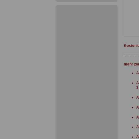
Kostenlo
mehr zu
A
A
3
A
A
A
A
A