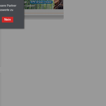
nsere Partner
sswerte zu
Nein