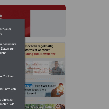
en zweier
ie
rn bestimmte
Sie möchten regelmäßig
 Daten zur
informiert werden?
nicht
Anmeldung zum Newsletter
ite Cookies
 in Form von
s Links zur
mieren, wie