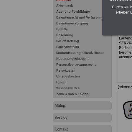
PDF-SE
Arbeitszeit
Dürfen wir I
Zum Kom
Aus- und Fortbildung
erheben D
Euro
bei
Beamtenrecht und Verfassung
Monaten
Beamtenversorgung
wichtig
Öffentl
Beihilfe
Beamten
Besoldung
Laufend
Gleichstellung
SERVI
Laufbahnrecht
Bücher 
herunte
Modernisierung öffentl. Dienst
ausdru
Nebentätigkeitsrecht
Personalvertretungsrecht
Reisekosten
Umzugskosten
Urlaub
{referen
Wissenswertes
Zahlen Daten Fakten
Dialog
Service
Kontakt