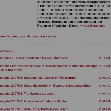
Beamtinnen und Beamte,
Beamtenversorgungsrecht
in Bund und Ländern sowie
Beihilferecht
in Bund und
Ländern. Die eBooks sind besonders komfortabel,
denn mit den Ver
LINK
ungen kommt man direkt auf die
gewünschte Website: 5 eBooks
Nebentätigkeitsrecht
,
Tarifrecht
,
Berufseinstieg
,
Rund ums Geld
und
Frauen im öffentlichen Dienst
.
>>>zur Bestellung
ses Girokonto von der comdirect sichern
m Thema:
ktuelles aus dem öffentlichen Dienst - Übersicht
27.12.202
ktuelles für Ruhestandsbeamte: Durchschnittliche Ruhestandbezüge
27.12.202
 240 Euro brutto
usgabe 2007/01: Statusgesetz: Länder im Widerspruch
31.01.202
usgabe 2007/02: Gesundheitsreform: Beamtenrecht sozial öffnen
31.01.202
usgabe 2007/03: Trendwende verpasst
31.01.202
usgabe 2007/04: Innovation ist mehr als Hightech
31.01.202
usgabe 2007/05: Aktiv, fortschrittlich, kompetent
31.01.202