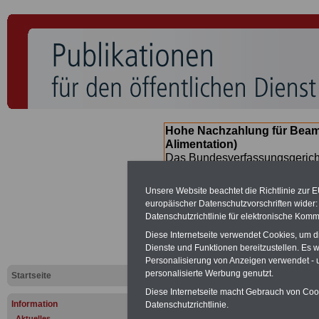
Hohe Nachzahlung für Beam
Alimentation)
Das Bundesverfassungsgericht
für verfassungs-widrig erklärt 
Neuregelung der Besoldung b
Unsere Website beachtet die Richtlinie zur 
(Beamte & Ruhestandsbeamte) 
europäischer Datenschutzvorschriften wide
Nachzahlungen (Medienberichte
Datenschutzrichtlinie für elektronische Komm
Beamte
zwischen
mind. 3.00
Diese Internetseite verwendet Cookies, um 
SERVICE gibt hierzu eine Bros
Dienste und Funktionen bereitzustellen. Es
dem Beschluss des Gesetzentw
Personalisierung von Anzeigen verwendet - un
wird (im II. Quartal.2026) >>>
personalisierte Werbung genutzt.
Startseite
Diese Internetseite macht Gebrauch von Cooki
Information
Datenschutzrichtlinie.
Aktuelles