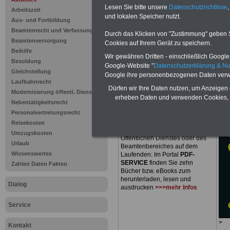
Ausgabe 201
Lesen Sie bitte unsere
Datenschutzrichtlinie
,
Arbeitszeit
und lokalen Speicher nutzt.
Wandel der 
Aus- und Fortbildung
Beamtenrecht und Verfassung
Durch das Klicken von "Zustimmung" geben Sie
Verwaltung
Beamtenversorgung
Cookies auf Ihrem Gerät zu speichern.
Beihilfe
Wir gewähren Dritten - einschließlich Google -
Besoldung
Google-Website "
Datenschutzerklärung & N
Gleichstellung
Google ihre personenbezogenen Daten verw
Laufbahnrecht
Dürfen wir Ihre Daten nutzen, um Anzeigen 
Modernisierung öffentl. Dienst
PDF-SERVICE
nur 15 Euro
erheben Daten und verwenden Cookies, 
Nebentätigkeitsrecht
Zum Komplettpreis von nur
15,00
Personalvertretungsrecht
Euro
bei einer Laufzeit von 12
Monaten bleiben Sie zu den
Reisekosten
wichtigsten Fragen des
Umzugskosten
Öffentlichen Dienstes oder des
Urlaub
Beamtenbereiches auf dem
Wissenswertes
Laufenden: Im Portal
PDF-
SERVICE
finden Sie zehn
Zahlen Daten Fakten
Bücher bzw. eBooks zum
herunterladen, lesen und
Dialog
ausdrucken
>>>mehr Infos
Service
>
Kontakt