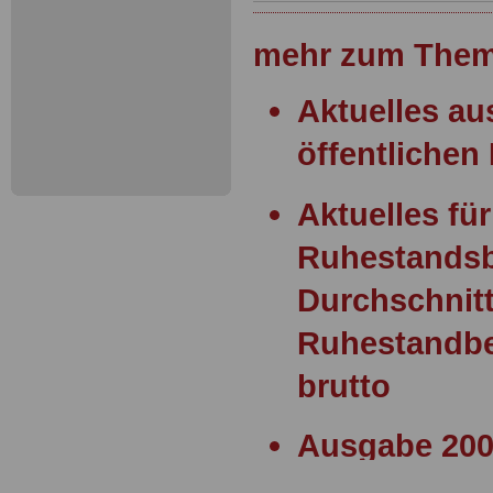
mehr zum Them
Aktuelles a
öffentlichen 
Aktuelles für
Ruhestands
Durchschnitt
Ruhestandbe
brutto
Ausgabe 200
Statusgesetz