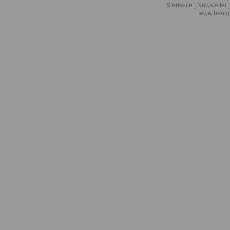
Startseite
|
Newsletter
|
Widerspruch
www.beamt
Ausgabe 200
Gesundheits
Beamtenrecht
Ausgabe 200
Trendwende 
Ausgabe 200
ist mehr als
Ausgabe 2007