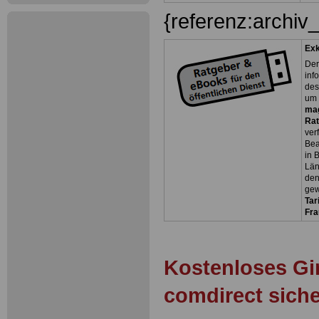
{referenz:archiv
Exk
Der
inf
des
um 
ma
Rat
ver
Bea
in 
Län
den
gew
Tar
Fra
Kostenloses Gi
comdirect sich