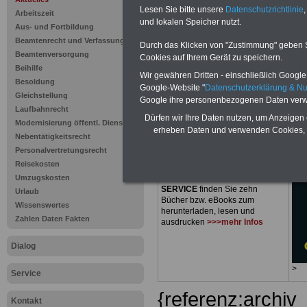
Ausgabe 202
Lesen Sie bitte unsere
Datenschutzrichtlinie
,
Arbeitszeit
und lokalen Speicher nutzt.
Akte
Aus- und Fortbildung
Beamtenrecht und Verfassung
Durch das Klicken von "Zustimmung" geben Sie
Beamtenversorgung
Cookies auf Ihrem Gerät zu speichern.
Beihilfe
Wir gewähren Dritten - einschließlich Google -
Besoldung
Google-Website "
Datenschutzerklärung & N
Gleichstellung
PDF-SERVICE
nur 15 Euro
Google ihre personenbezogenen Daten verw
Laufbahnrecht
Zum Komplettpreis von nur
15,00
Dürfen wir Ihre Daten nutzen, um Anzeigen 
Modernisierung öffentl. Dienst
Euro
bei einer Laufzeit von 12
erheben Daten und verwenden Cookies, 
Monaten bleiben Sie zu den
Nebentätigkeitsrecht
wichtigsten Fragen des
Personalvertretungsrecht
Öffentlichen Dienstes oder des
Reisekosten
Beamtenbereiches auf dem
Umzugskosten
Laufenden: Im Portal
PDF-
SERVICE
finden Sie zehn
Urlaub
Bücher bzw. eBooks zum
Wissenswertes
herunterladen, lesen und
Zahlen Daten Fakten
ausdrucken
>>>mehr Infos
Dialog
>
Service
{referenz:archiv
Kontakt