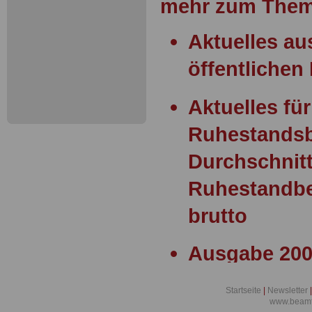
mehr zum Them
Aktuelles a
öffentlichen 
Aktuelles für
Ruhestands
Durchschnitt
Ruhestandbe
brutto
Ausgabe 200
Statusgesetz
Startseite
|
Newsletter
|
Widerspruch
www.beamt