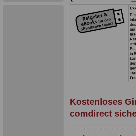
Exk
Der
inf
des
um 
ma
Rat
ver
Bea
in 
Län
den
gew
Tar
Fra
Kostenloses Gi
comdirect sich