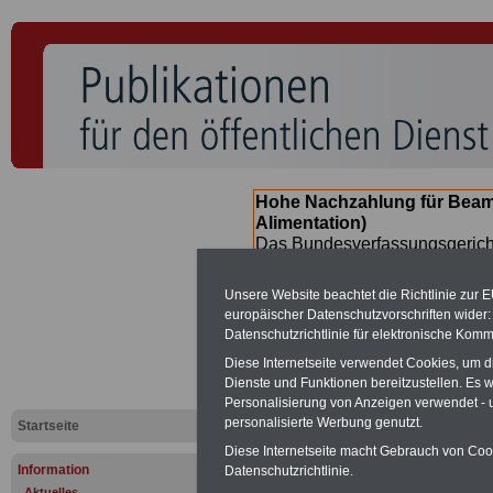
Hohe Nachzahlung für Beam
Alimentation)
Das Bundesverfassungsgericht
für verfassungs-widrig erklärt 
Neuregelung der Besoldung b
Unsere Website beachtet die Richtlinie zur 
(Beamte & Ruhestandsbeamte) 
europäischer Datenschutzvorschriften wide
Nachzahlungen (Medienberichte
Datenschutzrichtlinie für elektronische Komm
Beamte
zwischen
mind. 3.00
Diese Internetseite verwendet Cookies, um 
SERVICE gibt hierzu eine Bros
Dienste und Funktionen bereitzustellen. Es
dem Beschluss des Gesetzentw
Personalisierung von Anzeigen verwendet - un
wird (im II. Quartal.2026) >>>
personalisierte Werbung genutzt.
Startseite
Diese Internetseite macht Gebrauch von Cooki
Information
Datenschutzrichtlinie.
Aktuelles