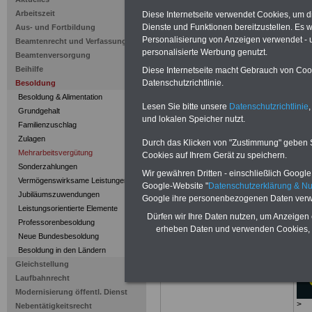
Mehrarbeit
Arbeitszeit
Diese Internetseite verwendet Cookies, um 
Beamtinne
Dienste und Funktionen bereitzustellen. Es
Aus- und Fortbildung
Personalisierung von Anzeigen verwendet - un
Beamtenrecht und Verfassung
personalisierte Werbung genutzt.
Beamtenversorgung
Beihilfe
Diese Internetseite macht Gebrauch von Cooki
Datenschutzrichtlinie.
Besoldung
Besoldung & Alimentation
Lesen Sie bitte unsere
Datenschutzrichtlinie
,
Grundgehalt
und lokalen Speicher nutzt.
Familienzuschlag
PDF-SERVICE
nur 15 Euro
Zulagen
Durch das Klicken von "Zustimmung" geben Sie
Zum Komplettpreis von nur
15,00
Mehrarbeitsvergütung
Cookies auf Ihrem Gerät zu speichern.
Euro
bei einer Laufzeit von 12
Sonderzahlungen
Monaten bleiben Sie zu den
Wir gewähren Dritten - einschließlich Google -
wichtigsten Fragen des
Vermögenswirksame Leistungen
Google-Website "
Datenschutzerklärung & N
Öffentlichen Dienstes oder des
Jubiläumszuwendungen
Google ihre personenbezogenen Daten verw
Beamtenbereiches auf dem
Leistungsorientierte Elemente
Laufenden: Im Portal
PDF-
Dürfen wir Ihre Daten nutzen, um Anzeigen 
Professorenbesoldung
SERVICE
finden Sie zehn
erheben Daten und verwenden Cookies, 
Bücher bzw. eBooks zum
Neue Bundesbesoldung
herunterladen, lesen und
Besoldung in den Ländern
ausdrucken
>>>mehr Infos
Gleichstellung
Laufbahnrecht
Modernisierung öffentl. Dienst
>
Nebentätigkeitsrecht