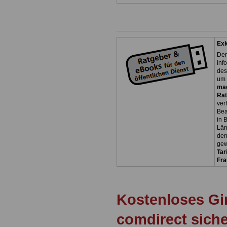
Exk
Der
inf
des
um 
ma
Rat
ver
Bea
in 
Län
den
gew
Tar
Fra
Kostenloses Gi
comdirect sich