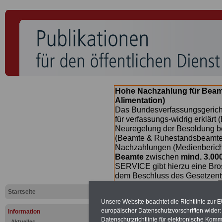
Hohe Nachzahlung für Beam
Alimentation)
Das Bundesverfassungsgericht
für verfassungs-widrig erklärt 
Neuregelung der Besoldung b
(Beamte & Ruhestandsbeamte) 
Nachzahlungen (Medienberichte
Beamte
zwischen
mind. 3.00
SERVICE gibt hierzu eine Bros
dem Beschluss des Gesetzentw
wird (im II. Quartal.2026) >>>
Startseite
Unsere Website beachtet die Richtlinie zur 
europäischer Datenschutzvorschriften wide
Information
Datenschutzrichtlinie für elektronische Komm
Aktuelles