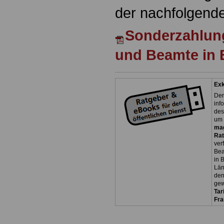
der nachfolgende
Sonderzahlun
und Beamte in
Exk
Der
inf
des
um 
ma
Rat
ver
Bea
in 
Län
den
gew
Tar
Fra