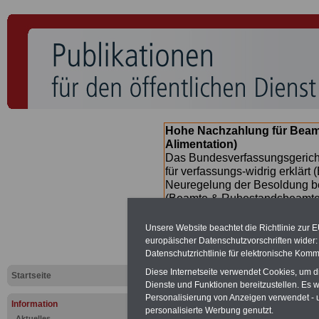
Hohe Nachzahlung für Beam
Alimentation)
Das Bundesverfassungsgericht
für verfassungs-widrig erklärt 
Neuregelung der Besoldung b
(Beamte & Ruhestandsbeamte) 
Nachzahlungen (Medienberichte
Beamte
zwischen
mind. 3.00
Unsere Website beachtet die Richtlinie zur 
SERVICE gibt hierzu eine Bros
europäischer Datenschutzvorschriften wide
dem Beschluss des Gesetzentw
Datenschutzrichtlinie für elektronische Komm
wird (im II. Quartal.2026) >>>
Diese Internetseite verwendet Cookies, um 
Startseite
Dienste und Funktionen bereitzustellen. Es
Personalisierung von Anzeigen verwendet - un
Information
personalisierte Werbung genutzt.
Aktuelles