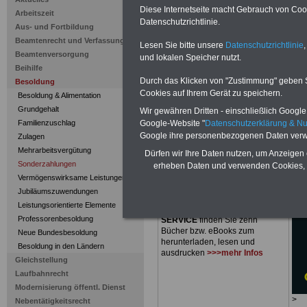
Sonderzahl
Diese Internetseite macht Gebrauch von Cooki
Arbeitszeit
Datenschutzrichtlinie.
Besoldungs
Aus- und Fortbildung
Beamtenrecht und Verfassung
Lesen Sie bitte unsere
Datenschutzrichtlinie
,
Beamtenversorgung
und lokalen Speicher nutzt.
Beihilfe
Durch das Klicken von "Zustimmung" geben Sie
Besoldung
Cookies auf Ihrem Gerät zu speichern.
Besoldung & Alimentation
Grundgehalt
Wir gewähren Dritten - einschließlich Google -
Familienzuschlag
Google-Website "
Datenschutzerklärung & N
PDF-SERVICE
nur 15 Euro
Google ihre personenbezogenen Daten verw
Zulagen
Zum Komplettpreis von nur
15,00
Mehrarbeitsvergütung
Dürfen wir Ihre Daten nutzen, um Anzeigen 
Euro
bei einer Laufzeit von 12
Sonderzahlungen
Monaten bleiben Sie zu den
erheben Daten und verwenden Cookies, 
wichtigsten Fragen des
Vermögenswirksame Leistungen
Öffentlichen Dienstes oder des
Jubiläumszuwendungen
Beamtenbereiches auf dem
Leistungsorientierte Elemente
Laufenden: Im Portal
PDF-
Professorenbesoldung
SERVICE
finden Sie zehn
Bücher bzw. eBooks zum
Neue Bundesbesoldung
herunterladen, lesen und
Besoldung in den Ländern
ausdrucken
>>>mehr Infos
Gleichstellung
Laufbahnrecht
Modernisierung öffentl. Dienst
>
Nebentätigkeitsrecht